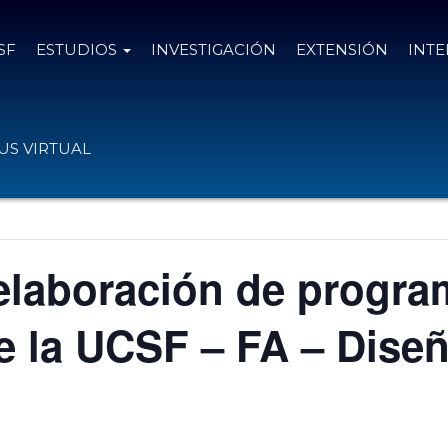
SF
ESTUDIOS
INVESTIGACIÓN
EXTENSIÓN
INT
S VIRTUAL
a elaboración de progra
e la UCSF – FA – Diseñ