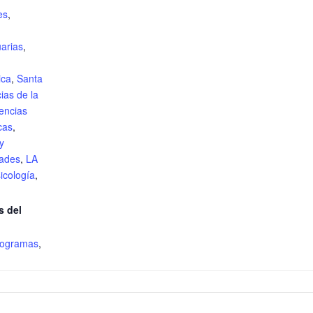
es
,
arias
,
ica
,
Santa
ias de la
encias
cas
,
 y
ades
,
LA
icología
,
s del
rogramas
,