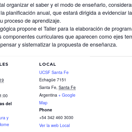
l organizar el saber y el modo de enseñarlo, considera
 la planificación anual, que estará dirigida a evidenciar 
su proceso de aprendizaje.
gógica propone el Taller para la elaboración de progra
s componentes curriculares que aparecen como ejes tem
pensar y sistematizar la propuesta de enseñanza.
LES
LOCAL
UCSF Santa Fe
Echagüe 7151
19
Santa Fe
,
Santa Fe
Argentina
+ Google
1:00
Map
as del
Phone
+54 342 460 3030
ura y
Home
Ver la web Local