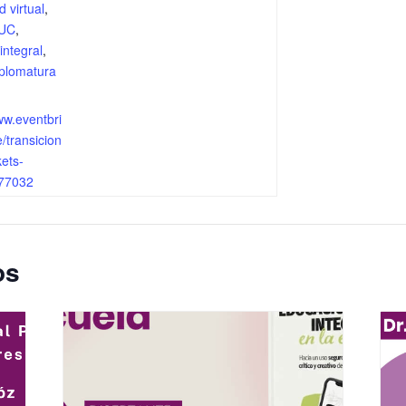
 virtual
,
UC
,
integral
,
plomatura
ww.eventbri
e/transicion
kets-
77032
os