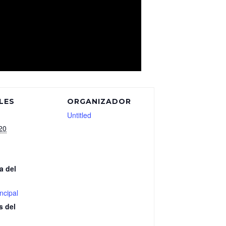
LES
ORGANIZADOR
Untitled
20
a del
ncipal
s del