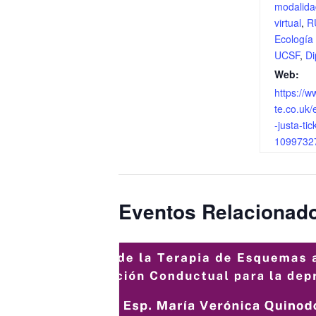
modalidad
virtual
,
R
Ecología 
UCSF
,
Di
Web:
https://w
te.co.uk/
-justa-tic
1099732
Eventos Relacionad