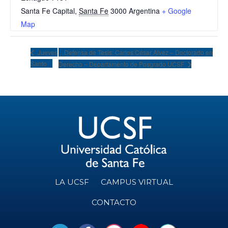
Santa Fe Capital
,
Santa Fe
3000
Argentina
+ Google
Map
Defensa de Tesis: Carlos César Alvez – Doctorado en
Jueves
Santo
Derecho – Departamento de Posgrado UCSF
LA UCSF
CAMPUS VIRTUAL
CONTACTO