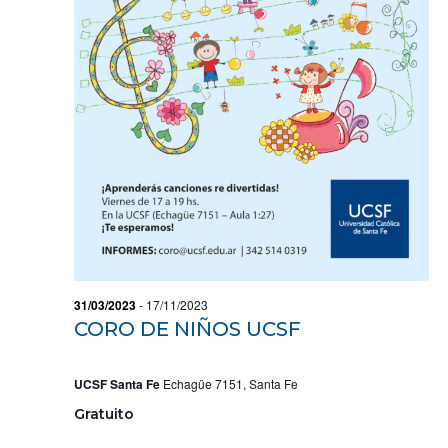
s
h
V
q
a
I
u
.
e
S
d
T
a
A
y
S
v
i
D
s
E
t
E
a
V
s
E
d
31/03/2023
-
17/11/2023
e
N
CORO DE NIÑOS UCSF
E
T
v
O
e
UCSF Santa Fe
Echagüe 7151, Santa Fe
n
Gratuito
t