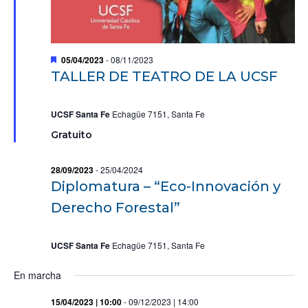
D
05/04/2023
-
08/11/2023
e
TALLER DE TEATRO DE LA UCSF
s
t
a
UCSF Santa Fe
c
Echagüe 7151, Santa Fe
a
Gratuito
d
o
28/09/2023
-
25/04/2024
Diplomatura – “Eco-Innovación y
Derecho Forestal”
UCSF Santa Fe
Echagüe 7151, Santa Fe
En marcha
15/04/2023 | 10:00
-
09/12/2023 | 14:00