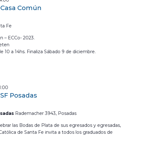
14:00
a Casa Común
ta Fe
n – ECCo- 2023.
eten
de 10 a 14hs. Finaliza Sábado 9 de diciembre.
1:00
CSF Posadas
osadas
Rademacher 3943, Posadas
lebrar las Bodas de Plata de sus egresados y egresadas,
Católica de Santa Fe invita a todos los graduados de