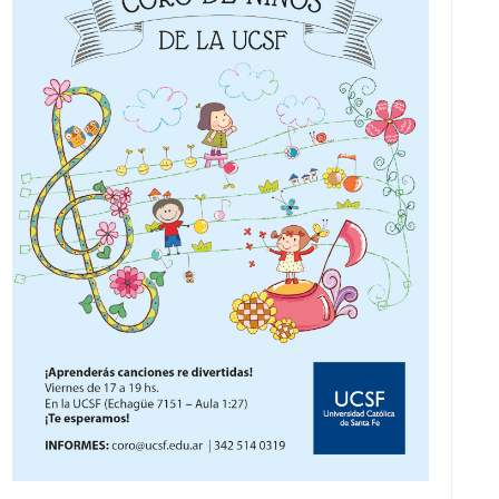
V
I
S
T
A
S
D
E
E
V
E
N
T
O