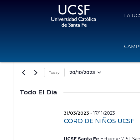
LA UC
Eventos for 20/10/2023
N
I
CAMPU
a
n
v
t
e
r
g
o
20/10/2023
Today
a
d
S
c
u
e
i
c
l
Todo El Día
e
ó
e
l
n
c
a
d
c
31/03/2023
-
17/11/2023
p
e
i
a
CORO DE NIÑOS UCSF
o
b
l
n
ú
a
a
s
b
UCSF Santa Fe
Echagüe 7151, San