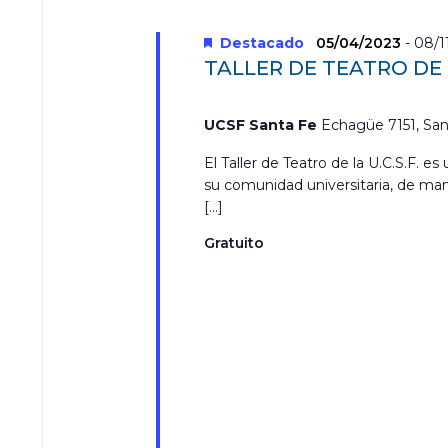
s
r
a
Destacado
05/04/2023
-
08/1
l
TALLER DE TEATRO DE
a
p
a
UCSF Santa Fe
Echagüe 7151, San
l
a
El Taller de Teatro de la U.C.S.F. e
b
su comunidad universitaria, de man
r
[…]
a
c
Gratuito
l
a
v
e
.