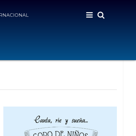
ERNACIONAL
N
Month
Day
Semana
Buscar Eventos
A
V
E
G
A
C
I
Ó
N
D
E