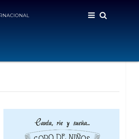
ERNACIONAL
N
Month
Day
Semana
Buscar Eventos
A
V
E
G
A
C
I
Ó
N
D
E