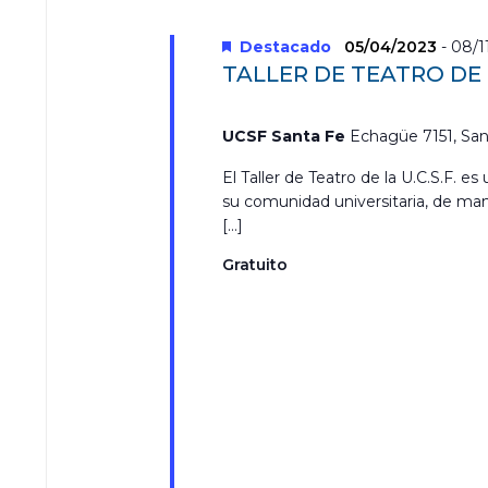
s
r
a
Destacado
05/04/2023
-
08/1
l
TALLER DE TEATRO DE
a
p
a
UCSF Santa Fe
Echagüe 7151, San
l
a
El Taller de Teatro de la U.C.S.F. e
b
su comunidad universitaria, de man
r
[…]
a
c
Gratuito
l
a
v
e
.