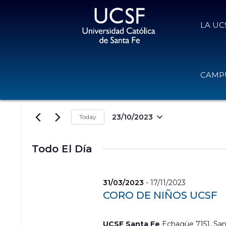
LA UC
Eventos for 23/10/2023
N
I
CAMPU
a
n
v
t
e
r
g
o
23/10/2023
Today
a
d
S
c
u
e
i
c
l
Todo El Día
e
ó
e
l
n
c
a
d
c
31/03/2023
-
17/11/2023
p
e
i
a
CORO DE NIÑOS UCSF
o
b
l
n
ú
a
a
s
b
UCSF Santa Fe
Echagüe 7151, San