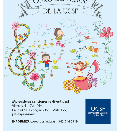
V
I
S
T
A
S
D
E
E
V
E
N
T
O