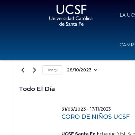
LA UC
Eventos for 28/10/2023
N
I
CAMPU
a
n
v
t
e
r
g
o
28/10/2023
Today
a
d
S
c
u
e
i
c
l
Todo El Día
e
ó
e
l
n
c
a
d
c
31/03/2023
-
17/11/2023
p
e
i
a
CORO DE NIÑOS UCSF
o
b
l
n
ú
a
a
s
b
UCSF Santa Fe
Echagüe 7151, San