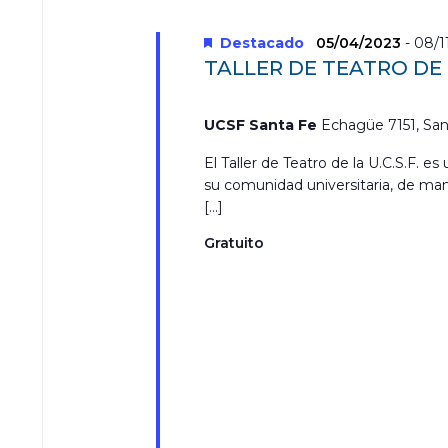
s
r
a
Destacado
05/04/2023
-
08/1
l
TALLER DE TEATRO DE
a
p
a
UCSF Santa Fe
Echagüe 7151, San
l
a
El Taller de Teatro de la U.C.S.F. e
b
su comunidad universitaria, de man
r
[…]
a
c
Gratuito
l
a
v
e
.