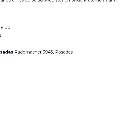
anda en Cs de Salud. Magíster en Salud Materno Infantil.
18:00
s
osadas
Rademacher 3943, Posadas