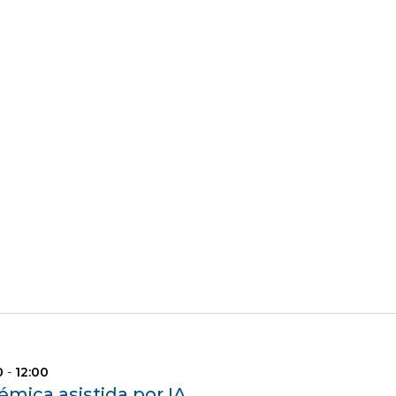
0
-
12:00
émica asistida por IA