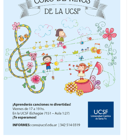
V
I
S
T
A
S
D
E
E
V
E
N
T
O