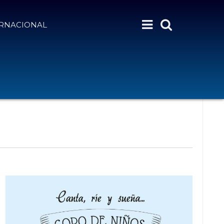
ERNACIONAL
N
Month
Day
Semana
Buscar Eventos
A
V
E
G
A
C
I
Ó
N
D
E