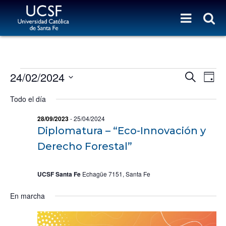
Eventos for 24/02/2024
N
N
24/02/2024
B
D
a
u
A
S
a
s
v
Todo el día
y
V
e
c
e
l
E
a
g
28/09/2023
-
25/04/2024
e
r
G
a
Diplomatura – “Eco-Innovación y
c
c
c
A
Derecho Forestal”
i
i
C
o
ó
I
n
n
UCSF Santa Fe
Echagüe 7151, Santa Fe
a
Ó
d
r
En marcha
e
N
f
b
D
e
ú
c
E