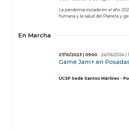
r
q
r
f
u
La pandemia iniciada en el año 2020
a
e
e
c
humana y la salud del Planeta y g
c
l
d
h
a
a
a
v
En Marcha
y
.
e
v
.
i
B
s
27/10/2023 | 09:00
-
24/06/2024 | 
u
t
Game Jam+ en Posada
s
a
c
s
a
UCSF Sede Santos Mártires - P
d
E
v
e
e
E
n
v
t
e
o
n
s
t
p
o
a