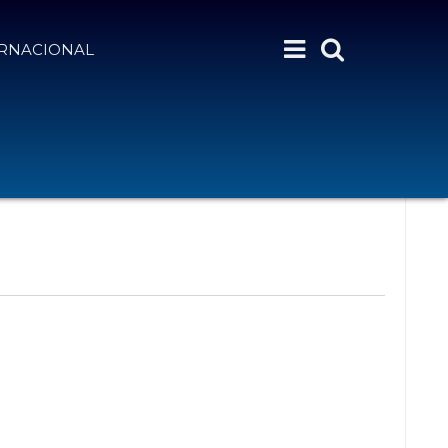
ERNACIONAL
N
Month
Day
Semana
Buscar Eventos
A
V
E
G
A
C
I
Ó
N
D
E