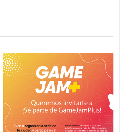
V
I
S
T
A
S
D
E
E
V
E
N
T
O