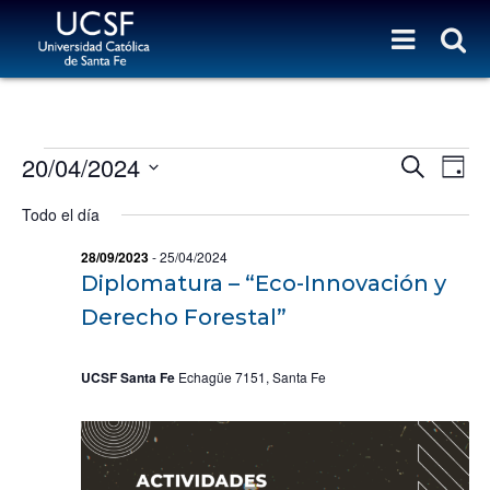
Eventos for 20/04/2024
N
N
20/04/2024
B
D
a
u
A
S
a
s
v
Todo el día
y
V
e
c
e
l
E
a
g
28/09/2023
-
25/04/2024
e
r
G
a
Diplomatura – “Eco-Innovación y
c
c
c
A
Derecho Forestal”
i
i
C
o
ó
I
n
n
UCSF Santa Fe
Echagüe 7151, Santa Fe
a
Ó
d
r
e
N
f
b
D
e
ú
c
E