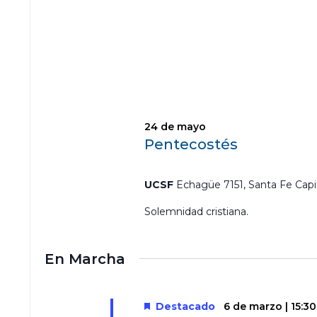
s
r
a
l
a
p
a
l
a
b
24 de mayo
r
Pentecostés
a
c
l
UCSF
Echagüe 7151, Santa Fe Capi
a
v
Solemnidad cristiana.
e
.
En Marcha
Destacado
6 de marzo | 15:30