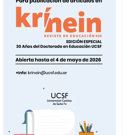
V
I
S
T
A
S
D
E
E
V
E
N
T
O