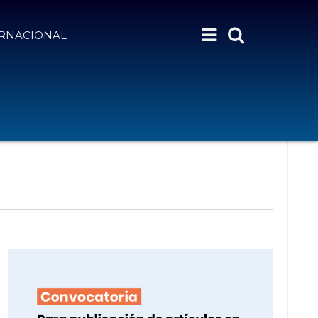
ERNACIONAL
N
Month
Day
Semana
Buscar Eventos
A
V
E
G
A
C
I
Ó
N
D
E