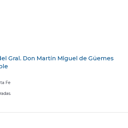
 del Gral. Don Martín Miguel de Güemes
ble
ta Fe
radas.