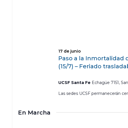
s
r
a
l
a
p
a
l
a
b
17 de junio
r
Paso a la Inmortalidad
a
c
(15/7) – Feriado traslada
l
a
v
UCSF Santa Fe
Echagüe 7151, San
e
Las sedes UCSF permanecerán cer
.
En Marcha