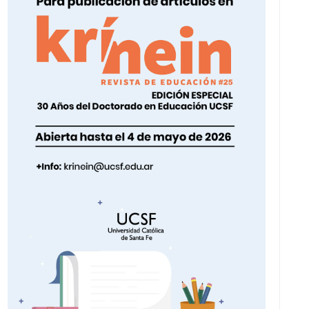
V
I
S
T
A
S
D
E
E
V
E
N
T
O