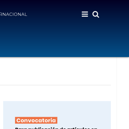
ERNACIONAL
N
Month
Day
Semana
Buscar Eventos
A
V
E
G
A
C
I
Ó
N
D
E