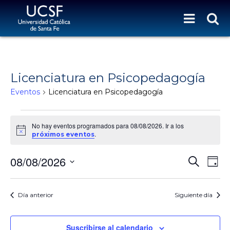
Licenciatura en Psicopedagogía
Eventos
Licenciatura en Psicopedagogía
Eventos for 08/08/2026
No hay eventos programados para 08/08/2026. Ir a los
N
.
próximos eventos
o
t
N
N
08/08/2026
i
B
D
c
a
u
A
e
S
a
s
v
y
V
e
c
e
l
Día anterior
Siguiente día
E
a
g
e
r
G
a
c
c
c
A
Suscribirse al calendario