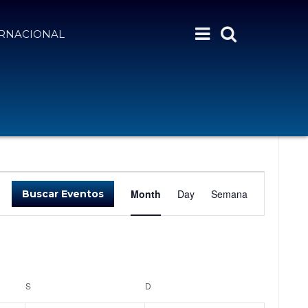
ERNACIONAL
estión Ambiental
N
Month
Day
Semana
Buscar Eventos
A
V
E
G
A
S
SÁBADO
D
DOMINGO
C