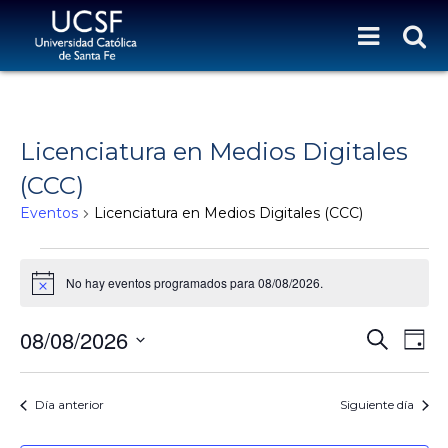
Licenciatura en Medios Digitales
(CCC)
Eventos
Licenciatura en Medios Digitales (CCC)
Eventos for 08/08/2026
No hay eventos programados para 08/08/2026.
N
o
t
N
N
08/08/2026
B
i
D
c
a
u
A
S
a
e
s
v
y
V
e
c
e
l
Día anterior
Siguiente día
E
a
g
e
r
G
a
c