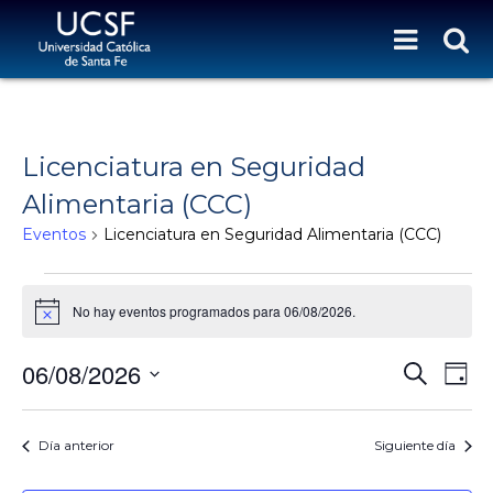
Licenciatura en Seguridad
Alimentaria (CCC)
Eventos
Licenciatura en Seguridad Alimentaria (CCC)
Eventos for 06/08/2026
No hay eventos programados para 06/08/2026.
N
o
t
N
N
06/08/2026
B
i
D
c
a
u
A
S
a
e
s
v
y
V
e
c
e
l
Día anterior
Siguiente día
E
a
g
e
r
G
a
c