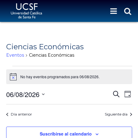
Ciencias Económicas
Eventos
Ciencias Económicas
Eventos for 06/08/2026
No hay eventos programados para 06/08/2026.
N
o
t
N
N
06/08/2026
B
i
D
c
a
u
A
S
a
e
s
v
y
V
e
c
e
l
Día anterior
Siguiente día
E
a
g
e
r
G
a
c
c
c
A
Suscribirse al calendario