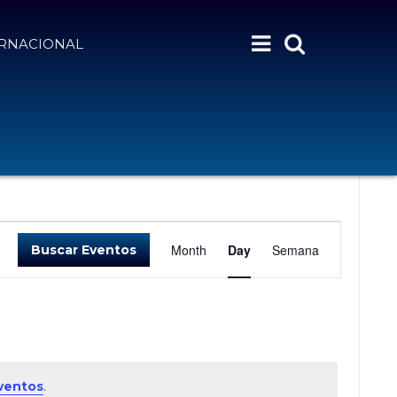
ERNACIONAL
N
Month
Day
Semana
Buscar Eventos
A
V
E
G
A
C
ventos
.