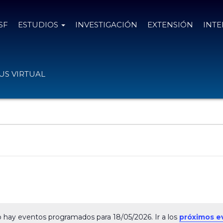
SF
ESTUDIOS
INVESTIGACIÓN
EXTENSIÓN
INT
S VIRTUAL
 hay eventos programados para 18/05/2026. Ir a los
próximos e
N