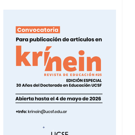
I
Ó
N
D
E
V
I
S
T
A
S
D
E
E
V
E
N