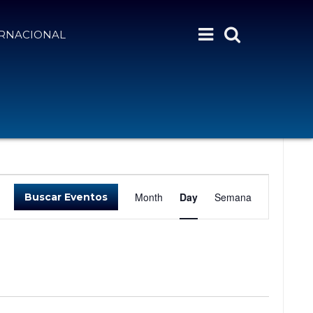
ERNACIONAL
N
Month
Day
Semana
Buscar Eventos
A
V
E
G
A
C