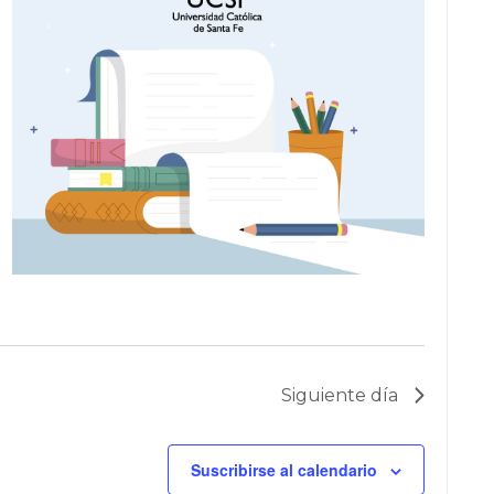
T
O
Siguiente día
Suscribirse al calendario