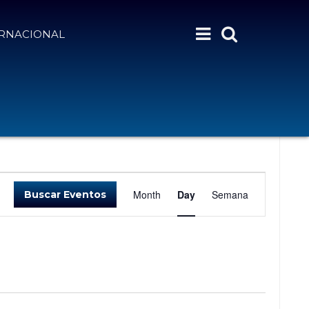
ERNACIONAL
N
Month
Day
Semana
Buscar Eventos
A
V
E
G
A
C