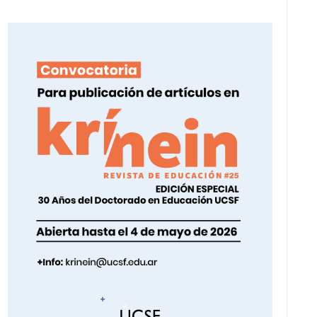
I
Ó
N
D
E
V
I
S
T
A
S
D
E
E
V
E
N