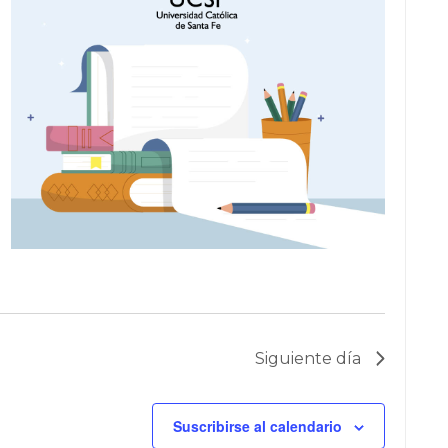
T
O
Siguiente día
Suscribirse al calendario