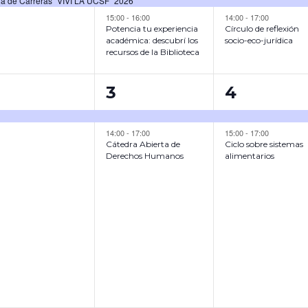
ia de Carreras “VIVÍ LA UCSF” 2026
S
S
V
V
15:00
-
16:00
14:00
-
17:00
Potencia tu experiencia
Círculo de reflexión
,
,
E
E
académica: descubrí los
socio-eco-jurídica
recursos de la Biblioteca
N
N
2
2
T
T
3
4
E
E
O
O
V
V
S
S
14:00
-
17:00
15:00
-
17:00
Cátedra Abierta de
Ciclo sobre sistemas
E
E
,
,
Derechos Humanos
alimentarios
N
N
T
T
O
O
S
S
,
,