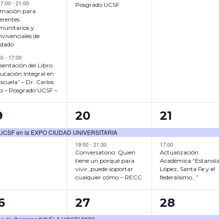
D
S
,
17:00
-
21:00
Posgrado UCSF
mación para
,
erentes
unitarios y
vivenciales de
idado
30
-
17:00
sentación del Libro:
ucación Integral en
Escuela” – Dr. Carlos
o – Posgrado UCSF –
2
2
9
20
21
E
E
UCSF en la EXPO CIUDAD UNIVERSITARIA
V
V
19:00
-
21:30
17:00
Conversatorio: Quien
Actualización
E
E
tiene un porqué para
Académica “Estanisl
vivir, puede soportar
López, Santa Fe y el
N
N
cualquier cómo – RECC
federalismo…”
T
T
2
2
6
27
28
O
O
E
E