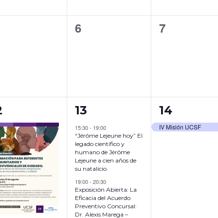
n
n
0
0
6
7
t
t
e
e
o
o
v
v
s
s
e
e
,
,
n
n
2
1
t
t
2
13
14
E
E
o
o
IV Misión UCSF
15:30
-
19:00
“Jérôme Lejeune hoy” El
V
V
s
s
legado científico y
humano de Jérôme
E
E
,
,
Lejeune a cien años de
su natalicio.
N
N
19:00
-
20:30
T
T
Exposición Abierta: La
Eficacia del Acuerdo
O
O
Preventivo Concursal:
Dr. Alexis Marega –