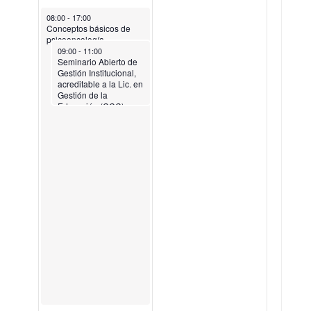
V
B
M
September 2, 2023
08:00
-
17:00
I
R
B
Conceptos básicos de
S
psicooncología
E
R
September 2, 2023
09:00
-
11:00
T
Seminario Abierto de
2
E
Gestión Institucional,
A
,
3
acreditable a la Lic. en
Gestión de la
S
2
,
Educación (CCC)
D
0
2
E
2
0
E
3
2
V
3
E
N
T
O