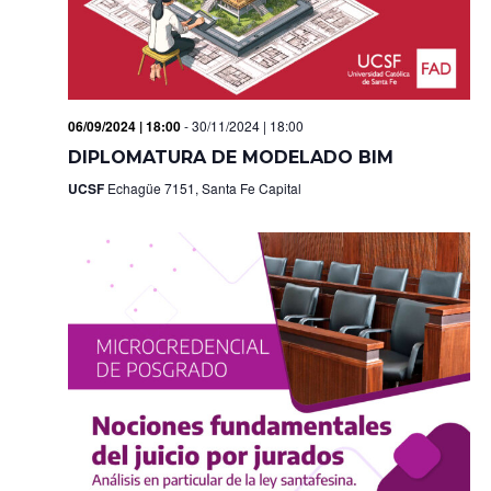
06/09/2024 | 18:00
-
30/11/2024 | 18:00
DIPLOMATURA DE MODELADO BIM
UCSF
Echagüe 7151, Santa Fe Capital
N
N
N
N