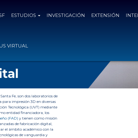
SF
ESTUDIOS
INVESTIGACIÓN
EXTENSIÓN
INT
CIÓN
»
INSTITUTOS
»
LABORATORIO DE FABRICACIÓN DIGITAL
S VIRTUAL
 Santa Fe, son dos laboratorios de
da para impresión 3D en diversas
ación Tecnológica (UVT) mediante
mo entidad financiadora, los
seño (FAD)
y tienen como misión
vanzadas de fabricación digital,
grar el ámbito académico con la
ecnológicas de vanguardia y