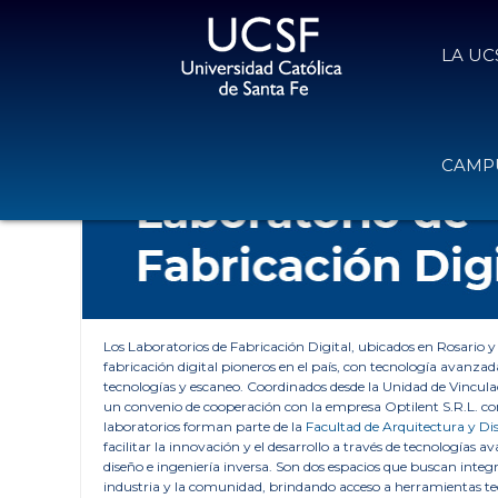
LA UC
UCSF - UNIVERSIDAD CATÓLICA DE SANTA FE
»
INVESTIGA
CAMPU
Los Laboratorios de Fabricación Digital, ubicados en Rosario y
fabricación digital pioneros en el país, con tecnología avanza
tecnologías y escaneo. Coordinados desde la Unidad de Vincul
un convenio de cooperación con la empresa Optilent S.R.L. co
laboratorios forman parte de la
Facultad de Arquitectura y Di
facilitar la innovación y el desarrollo a través de tecnologías a
diseño e ingeniería inversa. Son dos espacios que buscan inte
industria y la comunidad, brindando acceso a herramientas t