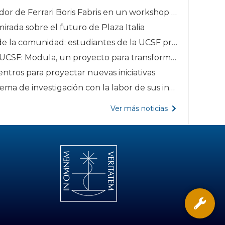
• La UCSF recibe al diseñador de Ferrari Boris Fabris en un workshop sobre diseño automotriz
irada sobre el futuro de Plaza Italia
• Arquitectura al servicio de la comunidad: estudiantes de la UCSF proyectaron una escuela de oficios
• De Chañar Ladeado a la UCSF: Modula, un proyecto para transformar los espacios públicos
ntros para proyectar nuevas iniciativas
• La UCSF fortalece su sistema de investigación con la labor de sus investigadores categorizados
Ver más noticias