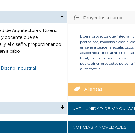
Proyectos a cargo
ltad de Arquitectura y Diseño
Lidera proyectos que integran d
o y docente que se
prototipos, modelos a escala, e
tal y el diseño, proporcionando
en serie a pequeña escala. Esto
an a cabo.
académica, sino también en sati
local, como en los ámbitos de la
packaging, productos personaliz
 Diseño Industrial
automotriz.
Alianzas
UVT – UNIDAD DE VINCULA
NOTICIAS Y NOVEDADES