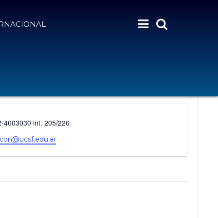
ERNACIONAL
-4603030 int. 205/226
rcon@ucsf.edu.ar