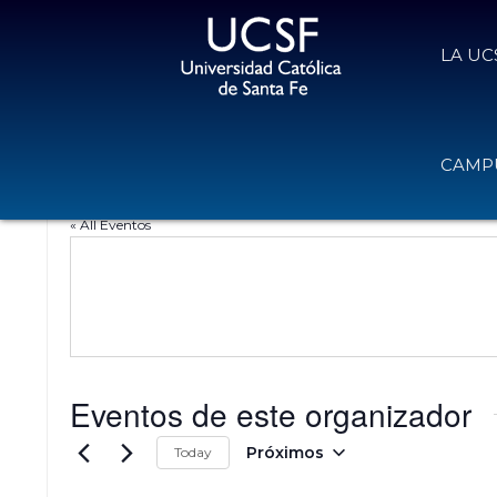
LA UC
Facultad de Psico
CAMPU
« All Eventos
Eventos de este organizador
Próximos
Today
S
e