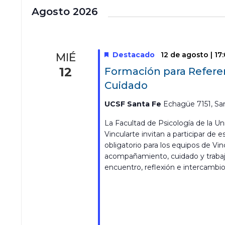
l
Agosto 2026
e
c
c
i
Destacado
12 de agosto | 17
MIÉ
o
12
Formación para Refere
n
a
Cuidado
r
f
UCSF Santa Fe
Echagüe 7151, San
e
c
La Facultad de Psicología de la Uni
h
Vincularte invitan a participar de
a
obligatorio para los equipos de Vi
.
acompañamiento, cuidado y trabaj
encuentro, reflexión e intercambio