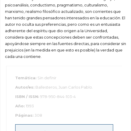
psicoanálisis, conductismo, pragmatismo, culturalismo,
marxismo, realismo filosófico actualizado, son corrientes que
han tenido grandes pensadores interesados en la educación. El
autor no oculta sus preferencias, pero como es un entusiasta
adherente del espíritu que dio origen a la Universidad,
considera que estas concepciones deben ser confrontadas,
apoyándose siempre en las fuentes directas, para considerar sin
prejuicios (en la medida en que esto es posible) la verdad que
cada una contiene.
Temática:
Sin definir
Autor/es:
Ballesteros, Juan Carlos Pablo.
ISBN / ISSN:
978-950-844-103-4
Año:
1993
Páginas:
308