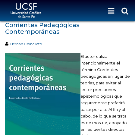
Corrientes Pedagógicas
Contemporáneas
Hernán Chinellato
El autor utiliza
intencionalmente el
término Corrientes
pedagógicas en lugar de
teorías, para evitar al
lector precisiones
epistemológicas que
seguramente preferirá
pasar por alto.
Al fin y al
cabo, de lo que se trata
es de mostrar, apoyado
en las fuentes directas