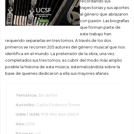
recordando sus
trayectorias y sus aportes
al género que abrazaron
con pasión. Las biografías
que forman parte de
este trabajo han
requerido separarlas en tres tomos. A través de los dos
primeros se recorren 205 autores del género musical que nos
identifica en el mundo. La pretensión de la obra, una vez
completados sus tres tomos, es cubrir del modo más amplio
posible la historia de esta música, sistematizándola sobre la
base de quienes dedicaron a ella sus mayores afanes.
Temática:
Sin definir
Autor/es:
Carlos Federico Torres.
ISBN / ISSN:
978-950-844-096-9
Año:
2016
Páginas:
414