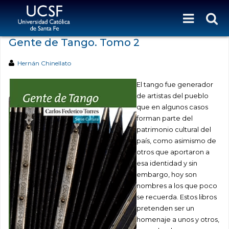
Gente de Tango. Tomo 2
Hernán Chinellato
El tango fue generador
de artistas del pueblo
que en algunos casos
forman parte del
patrimonio cultural del
país, como asimismo de
otros que aportaron a
esa identidad y sin
embargo, hoy son
nombres a los que poco
se recuerda.
Estos libros
pretenden ser un
homenaje a unos y otros,