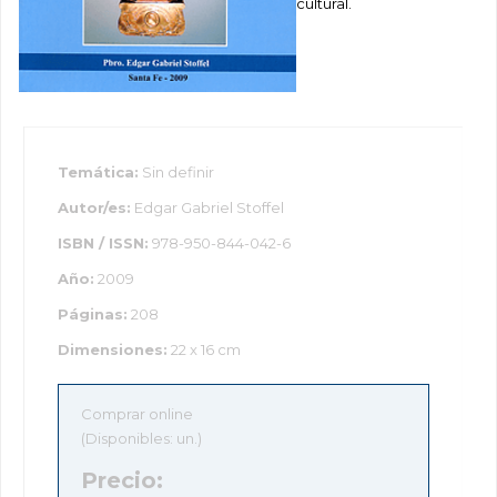
cultural.
Temática:
Sin definir
Autor/es:
Edgar Gabriel Stoffel
ISBN / ISSN:
978-950-844-042-6
Año:
2009
Páginas:
208
Dimensiones:
22 x 16 cm
Comprar online
(Disponibles: un.)
Precio: