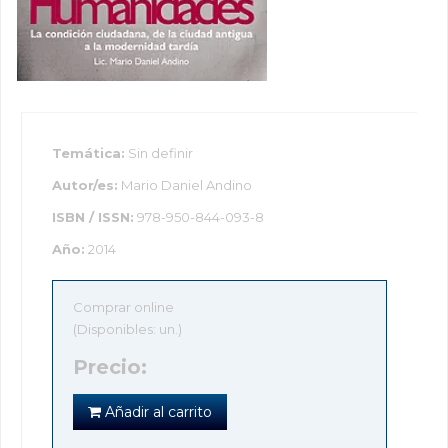
Temática:
Sin definir
Autor/es:
Mario Daniel Andino
ISBN / ISSN:
978-950-844-093-8
Año:
2014
Comprar online
(Disponibles: un.)
Precio:
Añadir al carrito