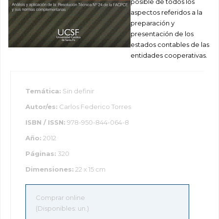
posible de todos los
aspectos referidos a la
preparación y
presentación de los
estados contables de las
entidades cooperativas.
Temática:
Sin definir
Autor/es:
Carlos Federico Torres
ISBN / ISSN:
978-950-844-064-8
Año:
2012
Páginas:
320
Dimensiones:
22 x 15 cm
Comprar online
(Disponibles: un.)