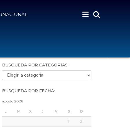
ERNACIONAL
BÚSQUEDA POR PALABRAS:
BÚSQUEDA POR CATEGORÍAS:
Búsqueda por categorías:
BÚSQUEDA POR FECHA:
agosto 2026
L
M
X
J
V
S
D
1
2