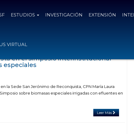
SF
ESTUDIOS
INVESTIGACIÓN
EXTENSIÓN
INT
das con el tag Biomasas
S VIRTUAL
ta en el simposio interinstitucional
 especiales
 en la Sede San Jerónimo de Reconquista, CPN María Laura
Simposio sobre biomasas especiales irrigadas con efluentes en
]
Leer Más