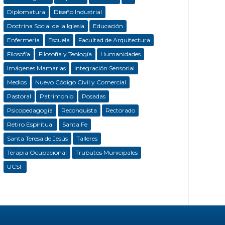
Diplomatura
Diseño Industrial
Doctrina Social de la Iglesia
Educación
Enfermeria
Escuela
Facultad de Arquitectura
Filosofía
Filosofía y Teología
Humanidades
Imágenes Mamarias
Integración Sensorial
Medios
Nuevo Código Civil y Comercial
Pastoral
Patrimonio
Posadas
Psicopedagogía
Reconquista
Rectorado
Retiro Espiritual
Santa Fe
Santa Teresa de Jesús
Talleres
Terapia Ocupacional
Trubutos Municipales
UCSF