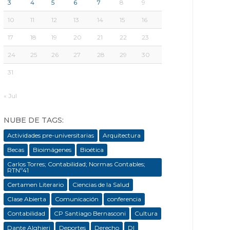
3
4
5
6
7
8
9
10
11
12
13
14
15
16
17
18
19
20
21
22
23
24
25
26
27
28
29
30
31
« Jul
NUBE DE TAGS:
Actividades pre-universitarias
Arquitectura
Becas
Bioimágenes
Bioética
Carlos Torres; Contabilidad; Normas Contables;
RTNº41
Certamen Literario
Ciencias de la Salud
Clase Abierta
Comunicación
conferencia
Contabilidad
CP Santiago Bernasconi
Cultura
Dante Alghieri
Deportes
Derecho
DI