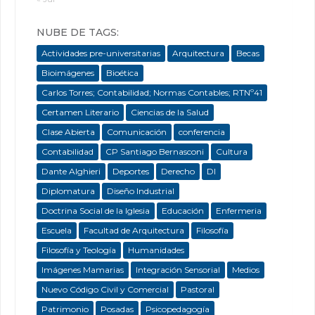
NUBE DE TAGS:
Actividades pre-universitarias
Arquitectura
Becas
Bioimágenes
Bioética
Carlos Torres; Contabilidad; Normas Contables; RTNº41
Certamen Literario
Ciencias de la Salud
Clase Abierta
Comunicación
conferencia
Contabilidad
CP Santiago Bernasconi
Cultura
Dante Alghieri
Deportes
Derecho
DI
Diplomatura
Diseño Industrial
Doctrina Social de la Iglesia
Educación
Enfermeria
Escuela
Facultad de Arquitectura
Filosofía
Filosofía y Teología
Humanidades
Imágenes Mamarias
Integración Sensorial
Medios
Nuevo Código Civil y Comercial
Pastoral
Patrimonio
Posadas
Psicopedagogía