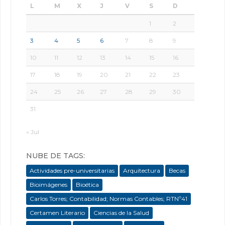
L
M
X
J
V
S
D
1
2
3
4
5
6
7
8
9
10
11
12
13
14
15
16
17
18
19
20
21
22
23
24
25
26
27
28
29
30
31
« Jul
NUBE DE TAGS:
Actividades pre-universitarias
Arquitectura
Becas
Bioimágenes
Bioética
Carlos Torres; Contabilidad; Normas Contables; RTNº41
Certamen Literario
Ciencias de la Salud