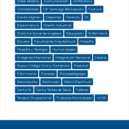
Clase Abierta
Comunicación
conferencia
Contabilidad
CP Santiago Bernasconi
Cultura
Dante Alghieri
Deportes
Derecho
DI
Diplomatura
Diseño Industrial
Doctrina Social de la Iglesia
Educación
Enfermeria
Escuela
Facultad de Arquitectura
Filosofía
Filosofía y Teología
Humanidades
Imágenes Mamarias
Integración Sensorial
Medios
Nuevo Código Civil y Comercial
Pastoral
Patrimonio
Posadas
Psicopedagogía
Reconquista
Rectorado
Retiro Espiritual
Santa Fe
Santa Teresa de Jesús
Talleres
Terapia Ocupacional
Trubutos Municipales
UCSF