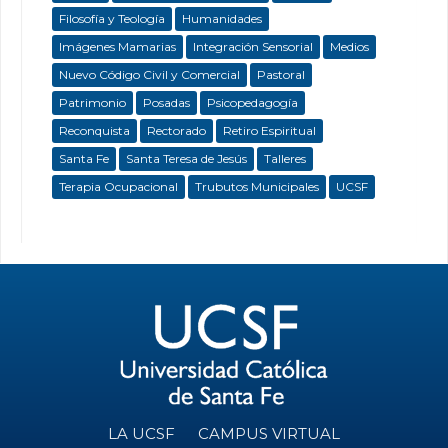
Filosofía y Teología
Humanidades
Imágenes Mamarias
Integración Sensorial
Medios
Nuevo Código Civil y Comercial
Pastoral
Patrimonio
Posadas
Psicopedagogía
Reconquista
Rectorado
Retiro Espiritual
Santa Fe
Santa Teresa de Jesús
Talleres
Terapia Ocupacional
Trubutos Municipales
UCSF
LA UCSF
CAMPUS VIRTUAL