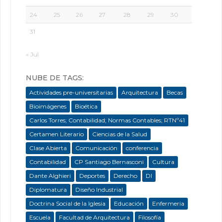
24
25
26
27
28
29
30
31
« Jul
NUBE DE TAGS:
Actividades pre-universitarias
Arquitectura
Becas
Bioimágenes
Bioética
Carlos Torres; Contabilidad; Normas Contables; RTNº41
Certamen Literario
Ciencias de la Salud
Clase Abierta
Comunicación
conferencia
Contabilidad
CP Santiago Bernasconi
Cultura
Dante Alghieri
Deportes
Derecho
DI
Diplomatura
Diseño Industrial
Doctrina Social de la Iglesia
Educación
Enfermeria
Escuela
Facultad de Arquitectura
Filosofía