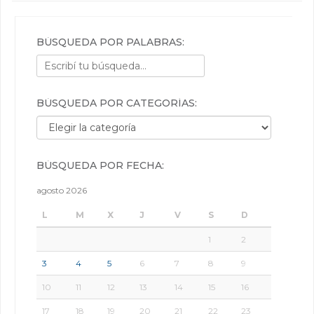
BÚSQUEDA POR PALABRAS:
BÚSQUEDA POR CATEGORÍAS:
Búsqueda por categorías:
BÚSQUEDA POR FECHA:
agosto 2026
L
M
X
J
V
S
D
1
2
3
4
5
6
7
8
9
10
11
12
13
14
15
16
17
18
19
20
21
22
23