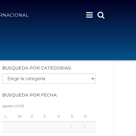
ERNACIONAL
BÚSQUEDA POR PALABRAS:
BÚSQUEDA POR CATEGORÍAS:
Búsqueda por categorías:
BÚSQUEDA POR FECHA:
agosto 2026
L
M
X
J
V
S
D
1
2