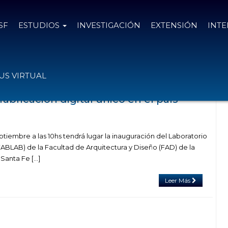
SF
ESTUDIOS
INVESTIGACIÓN
EXTENSIÓN
INT
l tag investigación y desarrollo
S VIRTUAL
fabricación digital único en el país
ptiembre a las 10hs tendrá lugar la inauguración del Laboratorio
FABLAB) de la Facultad de Arquitectura y Diseño (FAD) de la
Santa Fe […]
Leer Más