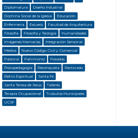
Diplomatura
Diseño Industrial
Doctrina Social de la Iglesia
Educación
Enfermeria
Escuela
Facultad de Arquitectura
Filosofía
Filosofía y Teología
Humanidades
Imágenes Mamarias
Integración Sensorial
Medios
Nuevo Código Civil y Comercial
Pastoral
Patrimonio
Posadas
Psicopedagogía
Reconquista
Rectorado
Retiro Espiritual
Santa Fe
Santa Teresa de Jesús
Talleres
Terapia Ocupacional
Trubutos Municipales
UCSF