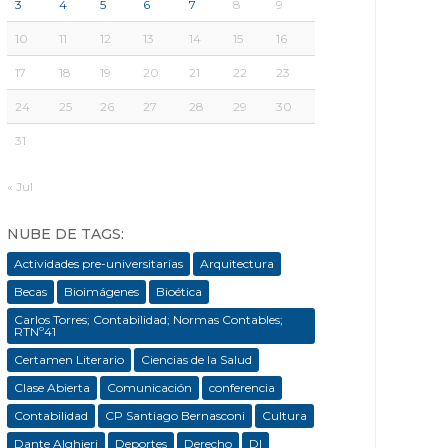
3
4
5
6
7
8
9
10
11
12
13
14
15
16
17
18
19
20
21
22
23
24
25
26
27
28
29
30
31
« Jul
NUBE DE TAGS:
Actividades pre-universitarias
Arquitectura
Becas
Bioimágenes
Bioética
Carlos Torres; Contabilidad; Normas Contables;
RTNº41
Certamen Literario
Ciencias de la Salud
Clase Abierta
Comunicación
conferencia
Contabilidad
CP Santiago Bernasconi
Cultura
Dante Alghieri
Deportes
Derecho
DI