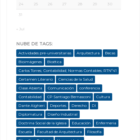
24
25
26
27
28
29
30
31
« Jul
NUBE DE TAGS:
Actividades pre-universitarias
Arquitectura
Becas
Bioimágenes
Bioética
Carlos Torres; Contabilidad; Normas Contables; RTNº41
Certamen Literario
Ciencias de la Salud
Clase Abierta
Comunicación
conferencia
Contabilidad
CP Santiago Bernasconi
Cultura
Dante Alghieri
Deportes
Derecho
DI
Diplomatura
Diseño Industrial
Doctrina Social de la Iglesia
Educación
Enfermeria
Escuela
Facultad de Arquitectura
Filosofía