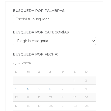
BÚSQUEDA POR PALABRAS:
BÚSQUEDA POR CATEGORÍAS:
Búsqueda por categorías:
BÚSQUEDA POR FECHA:
agosto 2026
L
M
X
J
V
S
D
1
2
3
4
5
6
7
8
9
10
11
12
13
14
15
16
17
18
19
20
21
22
23