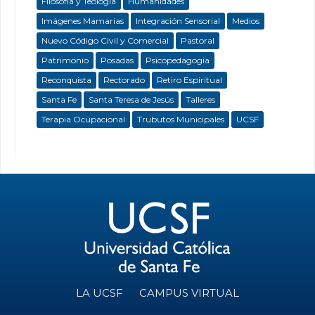
Filosofía y Teología
Humanidades
Imágenes Mamarias
Integración Sensorial
Medios
Nuevo Código Civil y Comercial
Pastoral
Patrimonio
Posadas
Psicopedagogía
Reconquista
Rectorado
Retiro Espiritual
Santa Fe
Santa Teresa de Jesús
Talleres
Terapia Ocupacional
Trubutos Municipales
UCSF
LA UCSF
CAMPUS VIRTUAL