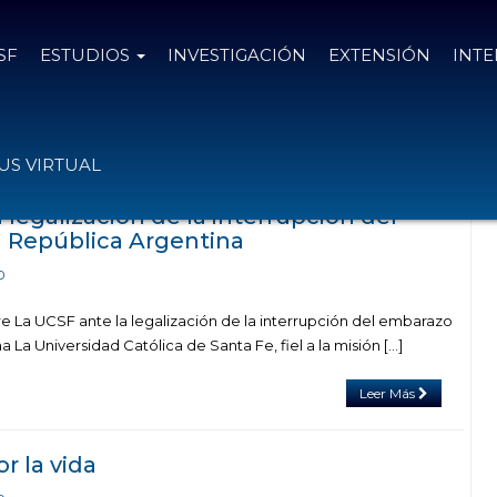
SF
ESTUDIOS
INVESTIGACIÓN
EXTENSIÓN
INT
el tag legalización del aborto
S VIRTUAL
 legalización de la interrupción del
 República Argentina
0
re La UCSF ante la legalización de la interrupción del embarazo
 La Universidad Católica de Santa Fe, fiel a la misión […]
Leer Más
r la vida