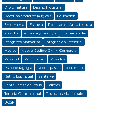
Diplomatura
Diseño Industrial
Doctrina Social de la Iglesia
Educación
Enfermeria
Escuela
Facultad de Arquitectura
Filosofía
Filosofía y Teología
Humanidades
Imágenes Mamarias
Integración Sensorial
Medios
Nuevo Código Civil y Comercial
Pastoral
Patrimonio
Posadas
Psicopedagogía
Reconquista
Rectorado
Retiro Espiritual
Santa Fe
Santa Teresa de Jesús
Talleres
Terapia Ocupacional
Trubutos Municipales
UCSF