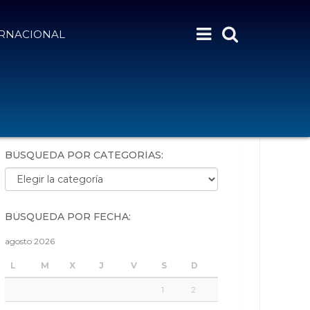
ERNACIONAL
BÚSQUEDA POR PALABRAS:
BÚSQUEDA POR CATEGORÍAS:
Búsqueda por categorías:
BÚSQUEDA POR FECHA:
agosto 2026
L
M
X
J
V
S
D
1
2