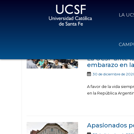
LA UC
Noticias publicadas con 
CAMPU
La UCSF ante la
embarazo en la
30 de diciembre de 202
A favor de la vida siemp
en la República Argentina
Apasionados po