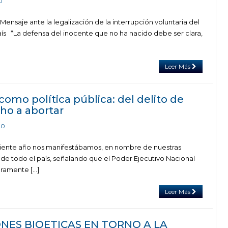
0
Mensaje ante la legalización de la interrupción voluntaria del
s “La defensa del inocente que no ha nacido debe ser clara,
Leer Más
como política pública: del delito de
ho a abortar
20
rriente año nos manifestábamos, en nombre de nuestras
e todo el país, señalando que el Poder Ejecutivo Nacional
aramente […]
Leer Más
NES BIOETICAS EN TORNO A LA