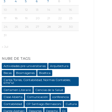
3
4
5
6
7
8
9
10
11
12
13
14
15
16
17
18
19
20
21
22
23
24
25
26
27
28
29
30
31
« Jul
NUBE DE TAGS:
Actividades pre-universitarias
Arquitectura
Becas
Bioimágenes
Bioética
Carlos Torres; Contabilidad; Normas Contables;
RTNº41
Certamen Literario
Ciencias de la Salud
Clase Abierta
Comunicación
conferencia
Contabilidad
CP Santiago Bernasconi
Cultura
Dante Alghieri
Deportes
Derecho
DI