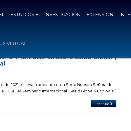
SF
ESTUDIOS
INVESTIGACIÓN
EXTENSIÓN
INT
 con el tag OLAF HORSTICK
S VIRTUAL
ario Internacional sobre Salud Global y
al
re de 2021 se llevará adelante en la Sede Nuestra Señora de
la UCSF, el Seminario Internacional “Salud Global y Ecología […]
Leer Más