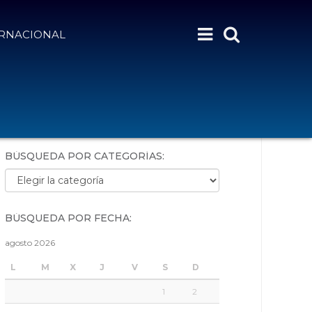
ERNACIONAL
BÚSQUEDA POR PALABRAS:
BÚSQUEDA POR CATEGORÍAS:
Búsqueda por categorías:
BÚSQUEDA POR FECHA:
agosto 2026
L
M
X
J
V
S
D
1
2