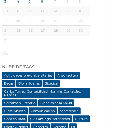
3
4
5
6
7
8
9
10
11
12
13
14
15
16
17
18
19
20
21
22
23
24
25
26
27
28
29
30
31
« Jul
NUBE DE TAGS:
Actividades pre-universitarias
Arquitectura
Becas
Bioimágenes
Bioética
Carlos Torres; Contabilidad; Normas Contables;
RTNº41
Certamen Literario
Ciencias de la Salud
Clase Abierta
Comunicación
conferencia
Contabilidad
CP Santiago Bernasconi
Cultura
Dante Alghieri
Deportes
Derecho
DI