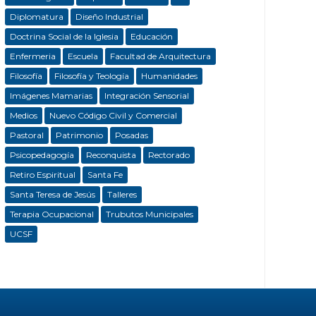
Diplomatura
Diseño Industrial
Doctrina Social de la Iglesia
Educación
Enfermeria
Escuela
Facultad de Arquitectura
Filosofía
Filosofía y Teología
Humanidades
Imágenes Mamarias
Integración Sensorial
Medios
Nuevo Código Civil y Comercial
Pastoral
Patrimonio
Posadas
Psicopedagogía
Reconquista
Rectorado
Retiro Espiritual
Santa Fe
Santa Teresa de Jesús
Talleres
Terapia Ocupacional
Trubutos Municipales
UCSF