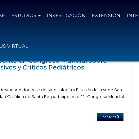
SF
ESTUDIOS
INVESTIGACIÓN
EXTENSIÓN
INT
s con el tag pediátricos
S VIRTUAL
esente en Congreso Mundial sobre
ivos y Críticos Pediátricos
 destacado docente de Kinesiología y Fisiatría de la sede San
ad Católica de Santa Fe, participó en el 12º Congreso Mundial
Leer Más