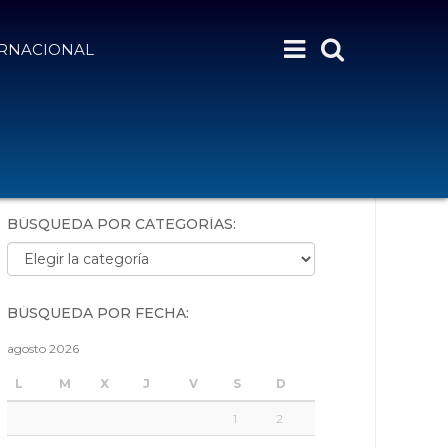
ERNACIONAL
BÚSQUEDA POR PALABRAS:
BÚSQUEDA POR CATEGORÍAS:
Búsqueda por categorías:
BÚSQUEDA POR FECHA:
agosto 2026
L
M
X
J
V
S
D
1
2