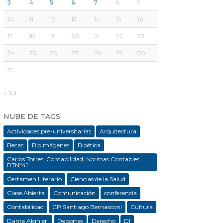
3
4
5
6
7
8
9
10
11
12
13
14
15
16
17
18
19
20
21
22
23
24
25
26
27
28
29
30
31
« Jul
NUBE DE TAGS:
Actividades pre-universitarias
Arquitectura
Becas
Bioimágenes
Bioética
Carlos Torres; Contabilidad; Normas Contables;
RTNº41
Certamen Literario
Ciencias de la Salud
Clase Abierta
Comunicación
conferencia
Contabilidad
CP Santiago Bernasconi
Cultura
Dante Alghieri
Deportes
Derecho
DI