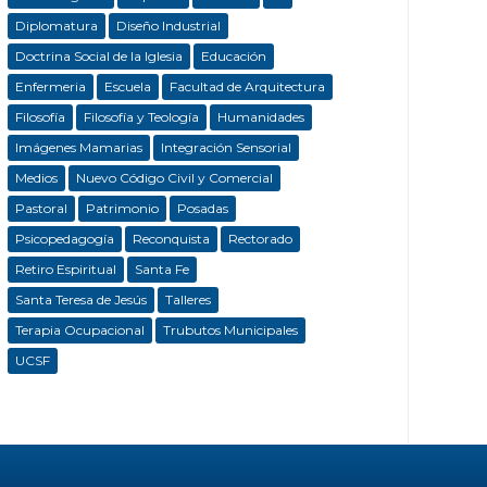
Diplomatura
Diseño Industrial
Doctrina Social de la Iglesia
Educación
Enfermeria
Escuela
Facultad de Arquitectura
Filosofía
Filosofía y Teología
Humanidades
Imágenes Mamarias
Integración Sensorial
Medios
Nuevo Código Civil y Comercial
Pastoral
Patrimonio
Posadas
Psicopedagogía
Reconquista
Rectorado
Retiro Espiritual
Santa Fe
Santa Teresa de Jesús
Talleres
Terapia Ocupacional
Trubutos Municipales
UCSF