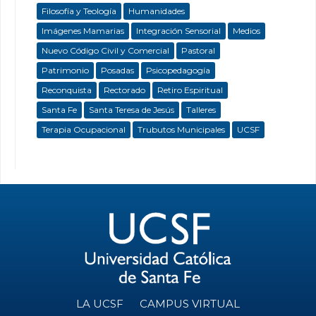
Filosofía y Teología
Humanidades
Imágenes Mamarias
Integración Sensorial
Medios
Nuevo Código Civil y Comercial
Pastoral
Patrimonio
Posadas
Psicopedagogía
Reconquista
Rectorado
Retiro Espiritual
Santa Fe
Santa Teresa de Jesús
Talleres
Terapia Ocupacional
Trubutos Municipales
UCSF
LA UCSF
CAMPUS VIRTUAL