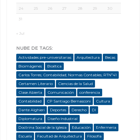
24
25
26
27
28
29
30
31
« Jul
NUBE DE TAGS:
Actividades pre-universitarias
Arquitectura
Becas
Bioimágenes
Bioética
Carlos Torres; Contabilidad; Normas Contables; RTNº41
Certamen Literario
Ciencias de la Salud
Clase Abierta
Comunicación
conferencia
Contabilidad
CP Santiago Bernasconi
Cultura
Dante Alghieri
Deportes
Derecho
DI
Diplomatura
Diseño Industrial
Doctrina Social de la Iglesia
Educación
Enfermeria
Escuela
Facultad de Arquitectura
Filosofía