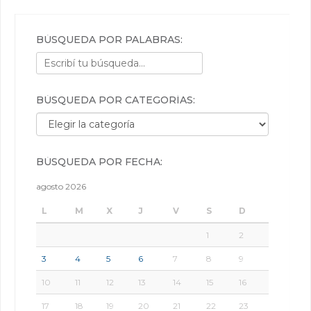
BÚSQUEDA POR PALABRAS:
BÚSQUEDA POR CATEGORÍAS:
Búsqueda por categorías:
BÚSQUEDA POR FECHA:
agosto 2026
L
M
X
J
V
S
D
1
2
3
4
5
6
7
8
9
10
11
12
13
14
15
16
17
18
19
20
21
22
23