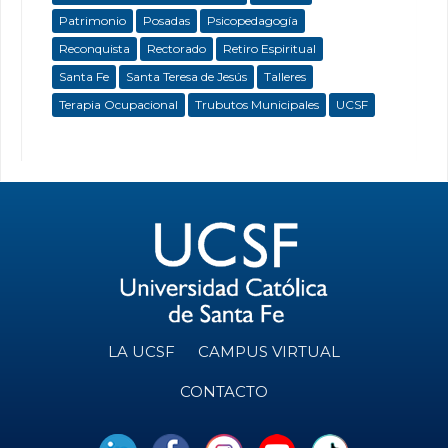
Patrimonio
Posadas
Psicopedagogía
Reconquista
Rectorado
Retiro Espiritual
Santa Fe
Santa Teresa de Jesús
Talleres
Terapia Ocupacional
Trubutos Municipales
UCSF
LA UCSF
CAMPUS VIRTUAL
CONTACTO