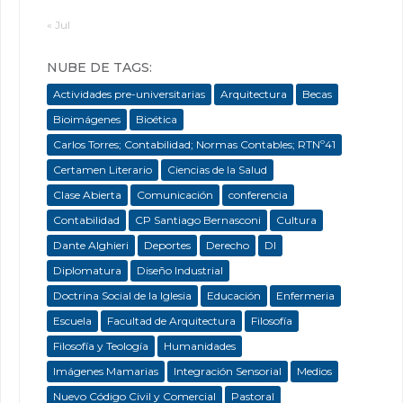
« Jul
NUBE DE TAGS:
Actividades pre-universitarias
Arquitectura
Becas
Bioimágenes
Bioética
Carlos Torres; Contabilidad; Normas Contables; RTNº41
Certamen Literario
Ciencias de la Salud
Clase Abierta
Comunicación
conferencia
Contabilidad
CP Santiago Bernasconi
Cultura
Dante Alghieri
Deportes
Derecho
DI
Diplomatura
Diseño Industrial
Doctrina Social de la Iglesia
Educación
Enfermeria
Escuela
Facultad de Arquitectura
Filosofía
Filosofía y Teología
Humanidades
Imágenes Mamarias
Integración Sensorial
Medios
Nuevo Código Civil y Comercial
Pastoral