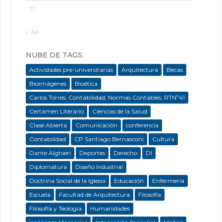
31
« Jul
NUBE DE TAGS:
Actividades pre-universitarias
Arquitectura
Becas
Bioimágenes
Bioética
Carlos Torres; Contabilidad; Normas Contables; RTNº41
Certamen Literario
Ciencias de la Salud
Clase Abierta
Comunicación
conferencia
Contabilidad
CP Santiago Bernasconi
Cultura
Dante Alghieri
Deportes
Derecho
DI
Diplomatura
Diseño Industrial
Doctrina Social de la Iglesia
Educación
Enfermeria
Escuela
Facultad de Arquitectura
Filosofía
Filosofía y Teología
Humanidades