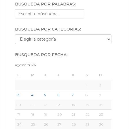
BÚSQUEDA POR PALABRAS:
BÚSQUEDA POR CATEGORÍAS:
Búsqueda por categorías:
BÚSQUEDA POR FECHA:
agosto 2026
L
M
X
J
V
S
D
1
2
3
4
5
6
7
8
9
10
11
12
13
14
15
16
17
18
19
20
21
22
23
24
25
26
27
28
29
30