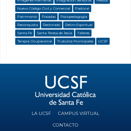
Imágenes Mamarias
Integración Sensorial
Medios
Nuevo Código Civil y Comercial
Pastoral
Patrimonio
Posadas
Psicopedagogía
Reconquista
Rectorado
Retiro Espiritual
Santa Fe
Santa Teresa de Jesús
Talleres
Terapia Ocupacional
Trubutos Municipales
UCSF
LA UCSF
CAMPUS VIRTUAL
CONTACTO