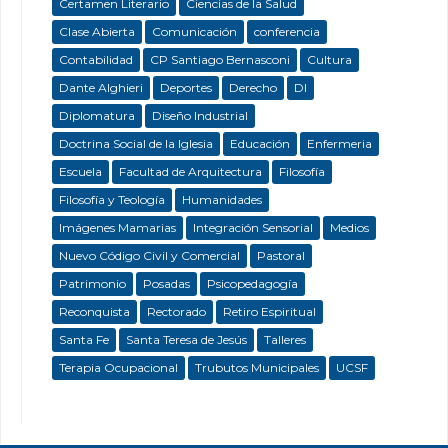
Certamen Literario
Ciencias de la Salud
Clase Abierta
Comunicación
conferencia
Contabilidad
CP Santiago Bernasconi
Cultura
Dante Alghieri
Deportes
Derecho
DI
Diplomatura
Diseño Industrial
Doctrina Social de la Iglesia
Educación
Enfermeria
Escuela
Facultad de Arquitectura
Filosofía
Filosofía y Teología
Humanidades
Imágenes Mamarias
Integración Sensorial
Medios
Nuevo Código Civil y Comercial
Pastoral
Patrimonio
Posadas
Psicopedagogía
Reconquista
Rectorado
Retiro Espiritual
Santa Fe
Santa Teresa de Jesús
Talleres
Terapia Ocupacional
Trubutos Municipales
UCSF