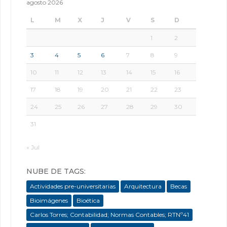
agosto 2026
L
M
X
J
V
S
D
1
2
3
4
5
6
7
8
9
10
11
12
13
14
15
16
17
18
19
20
21
22
23
24
25
26
27
28
29
30
31
« Jul
NUBE DE TAGS:
Actividades pre-universitarias
Arquitectura
Becas
Bioimágenes
Bioética
Carlos Torres; Contabilidad; Normas Contables; RTNº41