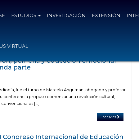
SF
ESTUDIOS
INVESTIGACIÓN
EXTENSIÓN
INT
s el
25 de agosto de 2017
S VIRTUAL
ión, periferia y educación emocional
unda parte
diodía, fue el turno de Marcelo Angriman, abogado y profesor
 su conferencia propuso comenzar una revolución cultural,
 convencionales […]
Leer Más
I Congreso Internacional de Educación