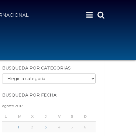
ERNACIONAL
BÚSQUEDA POR PALABRAS:
BÚSQUEDA POR CATEGORÍAS:
Búsqueda por categorías:
BÚSQUEDA POR FECHA:
agosto 2017
L
M
X
J
V
S
D
1
2
3
4
5
6