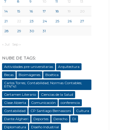
7
8
9
10
11
12
13
14
15
16
17
18
19
20
21
22
23
24
25
26
27
28
29
30
31
« Jul
Sep »
NUBE DE TAGS:
Actividades pre-universitarias
Arquitectura
Becas
Bioimágenes
Bioética
Carlos Torres; Contabilidad; Normas Contables;
RTNº41
Certamen Literario
Ciencias de la Salud
Clase Abierta
Comunicación
conferencia
Contabilidad
CP Santiago Bernasconi
Cultura
Dante Alghieri
Deportes
Derecho
DI
Diplomatura
Diseño Industrial