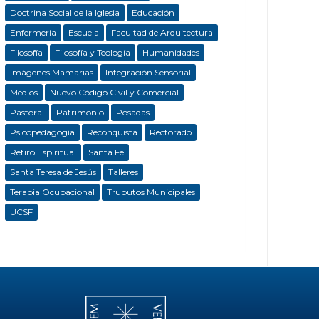
Doctrina Social de la Iglesia
Educación
Enfermeria
Escuela
Facultad de Arquitectura
Filosofía
Filosofía y Teología
Humanidades
Imágenes Mamarias
Integración Sensorial
Medios
Nuevo Código Civil y Comercial
Pastoral
Patrimonio
Posadas
Psicopedagogía
Reconquista
Rectorado
Retiro Espiritual
Santa Fe
Santa Teresa de Jesús
Talleres
Terapia Ocupacional
Trubutos Municipales
UCSF