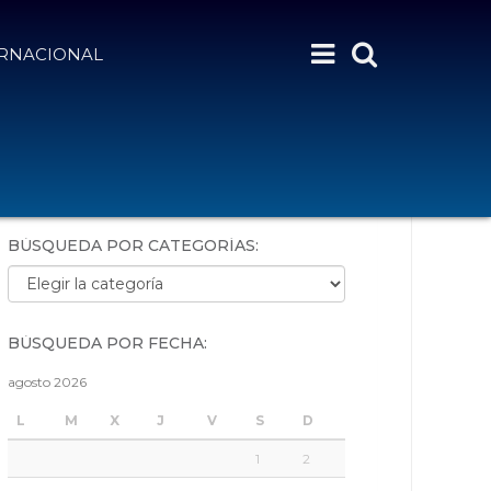
ERNACIONAL
BÚSQUEDA POR PALABRAS:
BÚSQUEDA POR CATEGORÍAS:
Búsqueda por categorías:
BÚSQUEDA POR FECHA:
agosto 2026
L
M
X
J
V
S
D
1
2