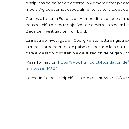
disciplinas de países en desarrollo y emergentes (véase l
media. Agradecemos especialmente las solicitudes de c
Con esta beca, la Fundación Humboldt reconoce el impo
consecución de los 17 objetivos de desarrollo sostenibl
Beca de Investigación Humboldt.
La Beca de Investigación Georg Forster está dirigida 
la media, procedentes de países en desarrollo o en tra
para el desarrollo sostenible de su región de origen 
Más información:
https://www.humboldt-foundation.de/
fellowship#h1304
Fecha límite de inscripción: Cierres en 1/10/2025, 1/2/2026