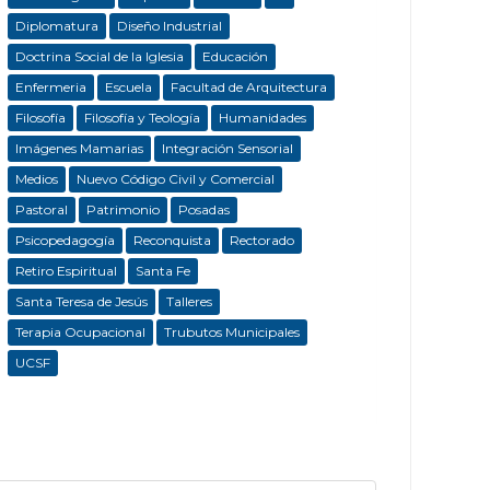
Diplomatura
Diseño Industrial
Doctrina Social de la Iglesia
Educación
Enfermeria
Escuela
Facultad de Arquitectura
Filosofía
Filosofía y Teología
Humanidades
Imágenes Mamarias
Integración Sensorial
Medios
Nuevo Código Civil y Comercial
Pastoral
Patrimonio
Posadas
Psicopedagogía
Reconquista
Rectorado
Retiro Espiritual
Santa Fe
Santa Teresa de Jesús
Talleres
Terapia Ocupacional
Trubutos Municipales
UCSF