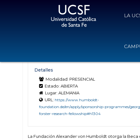
LA UC
Becas de investigación Georg For
CAMPU
6 de octubre de 2025
Volver
Detalles
Modalidad: PRESENCIAL
Estado: ABIERTA
Lugar: ALEMANIA
URL:
https://www.humboldt-
foundation.de/en/apply/sponsorship-programmes/georg
forster-research-fellowship#h1304
La Fundación Alexander von Humboldt otorga la Beca de