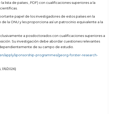
a lista de países , PDF) con cualificaciones superiores a la
ientíficas.
rtante papel de los investigadores de estos países en la
e de la ONU y les proporciona así un patrocinio equivalente a la
exclusivamente a posdoctorados con cualificaciones superiores a
nsición. Su investigación debe abordar cuestiones relevantes
, independientemente de su campo de estudio.
en/apply/sponsorship-programmes/georg-forster-research-
, 1/6/2026)