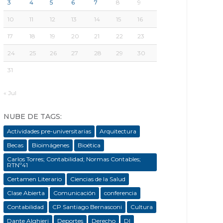
3
4
5
6
7
8
9
10
11
12
13
14
15
16
17
18
19
20
21
22
23
24
25
26
27
28
29
30
31
« Jul
NUBE DE TAGS:
Actividades pre-universitarias
Arquitectura
Becas
Bioimágenes
Bioética
Carlos Torres; Contabilidad; Normas Contables;
RTNº41
Certamen Literario
Ciencias de la Salud
Clase Abierta
Comunicación
conferencia
Contabilidad
CP Santiago Bernasconi
Cultura
Dante Alghieri
Deportes
Derecho
DI