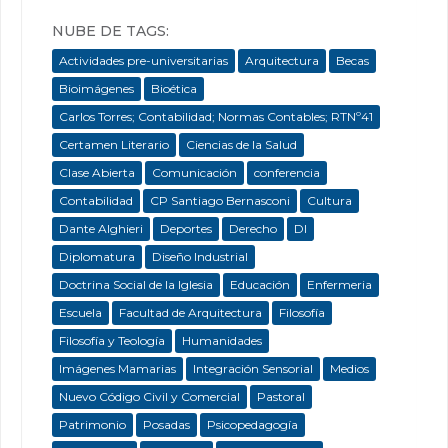
NUBE DE TAGS:
Actividades pre-universitarias
Arquitectura
Becas
Bioimágenes
Bioética
Carlos Torres; Contabilidad; Normas Contables; RTNº41
Certamen Literario
Ciencias de la Salud
Clase Abierta
Comunicación
conferencia
Contabilidad
CP Santiago Bernasconi
Cultura
Dante Alghieri
Deportes
Derecho
DI
Diplomatura
Diseño Industrial
Doctrina Social de la Iglesia
Educación
Enfermeria
Escuela
Facultad de Arquitectura
Filosofía
Filosofía y Teología
Humanidades
Imágenes Mamarias
Integración Sensorial
Medios
Nuevo Código Civil y Comercial
Pastoral
Patrimonio
Posadas
Psicopedagogía