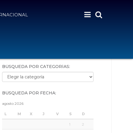
ERNACIONAL
BÚSQUEDA POR PALABRAS:
BÚSQUEDA POR CATEGORÍAS:
Búsqueda por categorías:
BÚSQUEDA POR FECHA:
agosto 2026
L
M
X
J
V
S
D
1
2