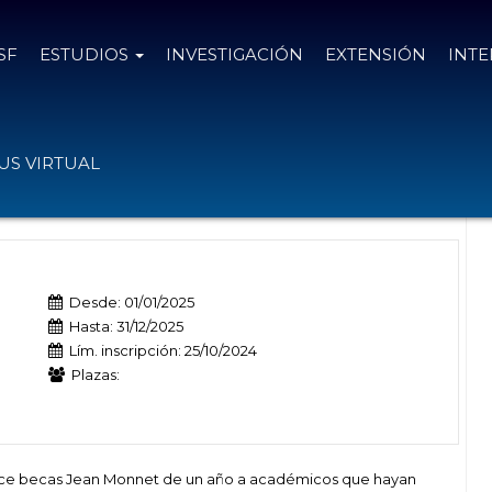
SF
ESTUDIOS
INVESTIGACIÓN
EXTENSIÓN
INT
et en el Centro Robert Schuman en
S VIRTUAL
Desde: 01/01/2025
Hasta: 31/12/2025
Lím. inscripción: 25/10/2024
Plazas:
ece becas Jean Monnet de un año a académicos que hayan