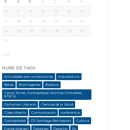
3
4
5
6
7
8
9
10
11
12
13
14
15
16
17
18
19
20
21
22
23
24
25
26
27
28
29
30
31
« Jul
NUBE DE TAGS:
Actividades pre-universitarias
Arquitectura
Becas
Bioimágenes
Bioética
Carlos Torres; Contabilidad; Normas Contables;
RTNº41
Certamen Literario
Ciencias de la Salud
Clase Abierta
Comunicación
conferencia
Contabilidad
CP Santiago Bernasconi
Cultura
Dante Alghieri
Deportes
Derecho
DI