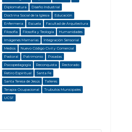
Diplomatura
Diseño Industrial
Doctrina Social de la Iglesia
Educación
Enfermeria
Escuela
Facultad de Arquitectura
Filosofía
Filosofía y Teología
Humanidades
Imágenes Mamarias
Integración Sensorial
Medios
Nuevo Código Civil y Comercial
Pastoral
Patrimonio
Posadas
Psicopedagogía
Reconquista
Rectorado
Retiro Espiritual
Santa Fe
Santa Teresa de Jesús
Talleres
Terapia Ocupacional
Trubutos Municipales
UCSF