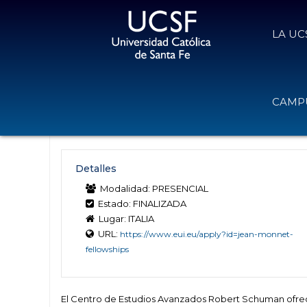
LA UC
Becas de posdoctorado Jean Monn
CAMPU
Italia
8 de octubre de 2024
Volver
Detalles
Modalidad: PRESENCIAL
Estado: FINALIZADA
Lugar: ITALIA
URL:
https://www.eui.eu/apply?id=jean-monnet-
fellowships
El Centro de Estudios Avanzados Robert Schuman ofr