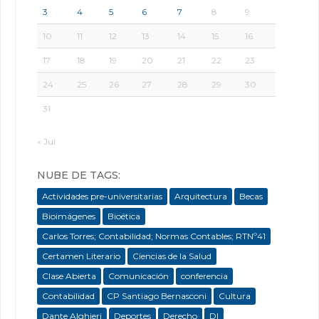
3
4
5
6
7
8
9
10
11
12
13
14
15
16
17
18
19
20
21
22
23
24
25
26
27
28
29
30
31
« Jul
NUBE DE TAGS:
Actividades pre-universitarias
Arquitectura
Becas
Bioimágenes
Bioética
Carlos Torres; Contabilidad; Normas Contables; RTNº41
Certamen Literario
Ciencias de la Salud
Clase Abierta
Comunicación
conferencia
Contabilidad
CP Santiago Bernasconi
Cultura
Dante Alghieri
Deportes
Derecho
DI