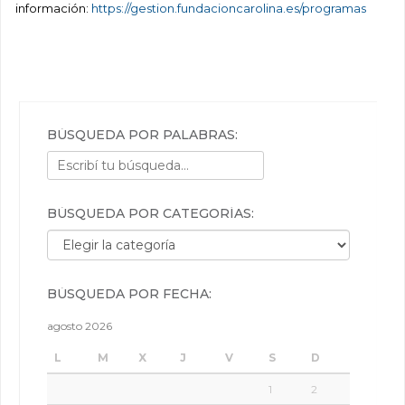
información:
https://gestion.fundacioncarolina.es/programas
BÚSQUEDA POR PALABRAS:
BÚSQUEDA POR CATEGORÍAS:
Búsqueda por categorías:
BÚSQUEDA POR FECHA:
agosto 2026
L
M
X
J
V
S
D
1
2