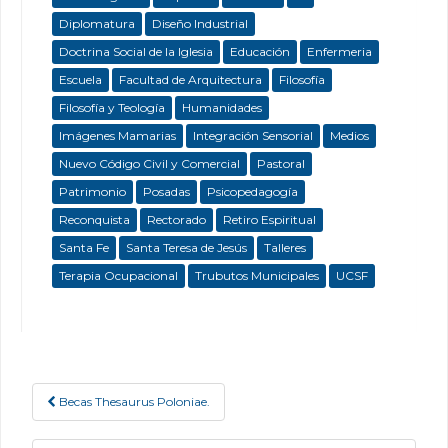
Diplomatura
Diseño Industrial
Doctrina Social de la Iglesia
Educación
Enfermeria
Escuela
Facultad de Arquitectura
Filosofía
Filosofía y Teología
Humanidades
Imágenes Mamarias
Integración Sensorial
Medios
Nuevo Código Civil y Comercial
Pastoral
Patrimonio
Posadas
Psicopedagogía
Reconquista
Rectorado
Retiro Espiritual
Santa Fe
Santa Teresa de Jesús
Talleres
Terapia Ocupacional
Trubutos Municipales
UCSF
Becas Thesaurus Poloniae.
Post navigation