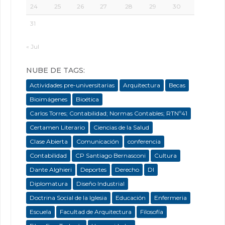
24
25
26
27
28
29
30
31
« Jul
NUBE DE TAGS:
Actividades pre-universitarias
Arquitectura
Becas
Bioimágenes
Bioética
Carlos Torres; Contabilidad; Normas Contables; RTNº41
Certamen Literario
Ciencias de la Salud
Clase Abierta
Comunicación
conferencia
Contabilidad
CP Santiago Bernasconi
Cultura
Dante Alghieri
Deportes
Derecho
DI
Diplomatura
Diseño Industrial
Doctrina Social de la Iglesia
Educación
Enfermeria
Escuela
Facultad de Arquitectura
Filosofía