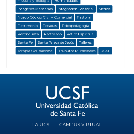
Filosofía y Teología
Humanidades
Imágenes Mamarias
Integración Sensorial
Medios
Nuevo Código Civil y Comercial
Pastoral
Patrimonio
Posadas
Psicopedagogía
Reconquista
Rectorado
Retiro Espiritual
Santa Fe
Santa Teresa de Jesús
Talleres
Terapia Ocupacional
Trubutos Municipales
UCSF
LA UCSF
CAMPUS VIRTUAL