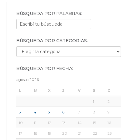
BÚSQUEDA POR PALABRAS:
BÚSQUEDA POR CATEGORÍAS:
Búsqueda por categorías:
BÚSQUEDA POR FECHA:
agosto 2026
L
M
X
J
V
S
D
1
2
3
4
5
6
7
8
9
10
11
12
13
14
15
16
17
18
19
20
21
22
23