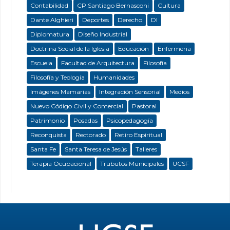
Contabilidad
CP Santiago Bernasconi
Cultura
Dante Alghieri
Deportes
Derecho
DI
Diplomatura
Diseño Industrial
Doctrina Social de la Iglesia
Educación
Enfermeria
Escuela
Facultad de Arquitectura
Filosofía
Filosofía y Teología
Humanidades
Imágenes Mamarias
Integración Sensorial
Medios
Nuevo Código Civil y Comercial
Pastoral
Patrimonio
Posadas
Psicopedagogía
Reconquista
Rectorado
Retiro Espiritual
Santa Fe
Santa Teresa de Jesús
Talleres
Terapia Ocupacional
Trubutos Municipales
UCSF