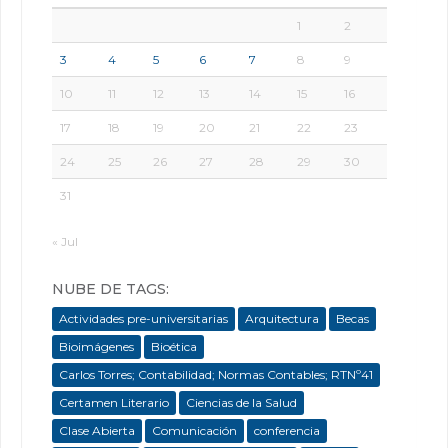
1
2
3
4
5
6
7
8
9
10
11
12
13
14
15
16
17
18
19
20
21
22
23
24
25
26
27
28
29
30
31
« Jul
NUBE DE TAGS:
Actividades pre-universitarias
Arquitectura
Becas
Bioimágenes
Bioética
Carlos Torres; Contabilidad; Normas Contables; RTNº41
Certamen Literario
Ciencias de la Salud
Clase Abierta
Comunicación
conferencia